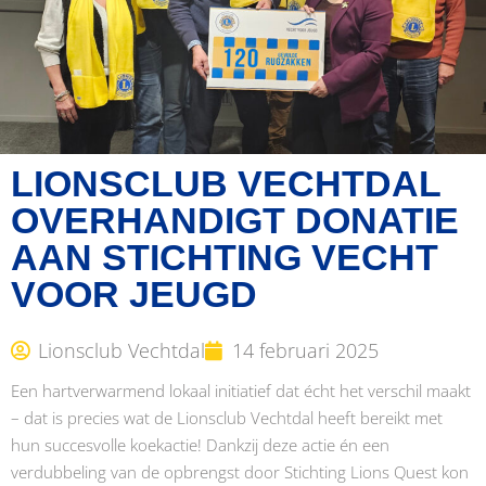
LIONSCLUB VECHTDAL
OVERHANDIGT DONATIE
AAN STICHTING VECHT
VOOR JEUGD
Lionsclub Vechtdal
14 februari 2025
Een hartverwarmend lokaal initiatief dat écht het verschil maakt
– dat is precies wat de Lionsclub Vechtdal heeft bereikt met
hun succesvolle koekactie! Dankzij deze actie én een
verdubbeling van de opbrengst door Stichting Lions Quest kon